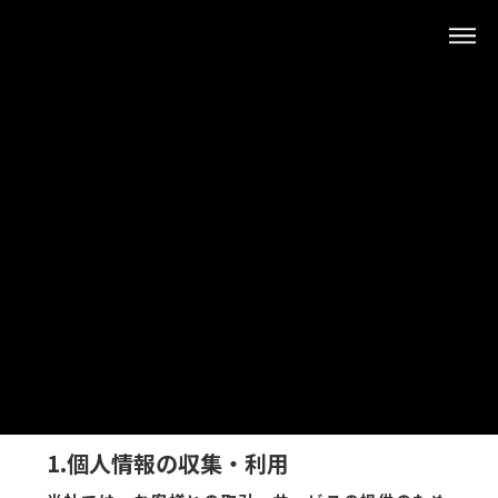
株式会社ティーズ
形彫放電加工/ワイヤー放電加工
コ
ナ
ン
ビ
テ
ゲ
PRIVACY POLICY
ン
ー
ツ
シ
へ
ョ
プライバシーポリシー
ス
ン
キ
に
ッ
移
株式会社ティーズ（以下、当社）では、個人情報の
プ
動
重要性を認識し、以下の基準に従って、適切な管
理、保護に努めます。個人情報とは、氏名・住所・
電話番号・電子メールアドレス等、お客様個人を識
別できる情報及びお客様個人の固有の情報を指しま
す。
1.個人情報の収集・利用